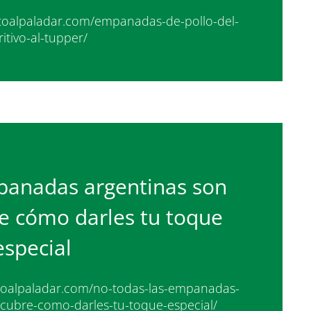
ectoalpaladar.com/empanadas-de-pollo-del-
itivo-al-tupper/
panadas argentinas son
re cómo darles tu toque
especial
ectoalpaladar.com/no-todas-las-empanadas-
scubre-como-darles-tu-toque-especial/