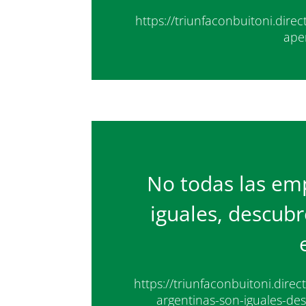
https://triunfaconbuitoni.dir
aper
No todas las em
iguales, descub
https://triunfaconbuitoni.dir
argentinas-son-iguales-de