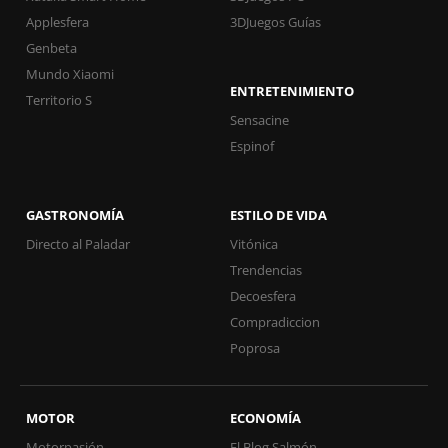
Applesfera
3DJuegos Guías
Genbeta
Mundo Xiaomi
ENTRETENIMIENTO
Territorio S
Sensacine
Espinof
GASTRONOMÍA
ESTILO DE VIDA
Directo al Paladar
Vitónica
Trendencias
Decoesfera
Compradiccion
Poprosa
MOTOR
ECONOMÍA
Motorpasión
El Blog Salmón