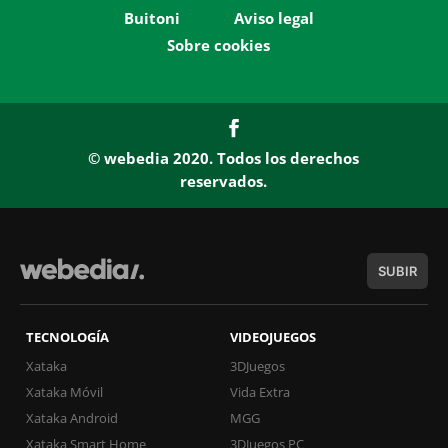
Buitoni
Aviso legal
Sobre cookies
© webedia 2020. Todos los derechos
reservados.
SUBIR
TECNOLOGÍA
VIDEOJUEGOS
Xataka
3DJuegos
Xataka Móvil
Vida Extra
Xataka Android
MGG
Xataka Smart Home
3DJuegos PC