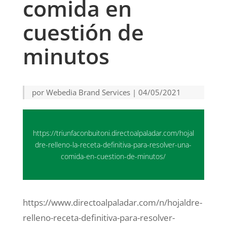
comida en
cuestión de
minutos
por
Webedia Brand Services
|
04/05/2021
https://triunfaconbuitoni.directoalpaladar.com/hojal
dre-relleno-la-receta-definitiva-para-resolver-una-
comida-en-cuestion-de-minutos/
https://www.directoalpaladar.com/n/hojaldre-
relleno-receta-definitiva-para-resolver-