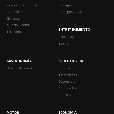
Xataka Smart Home
3DJuegos PC
Applesfera
3DJuegos Guías
Genbeta
Mundo Xiaomi
ENTRETENIMIENTO
Territorio S
Sensacine
Espinof
GASTRONOMÍA
ESTILO DE VIDA
Directo al Paladar
Vitónica
Trendencias
Decoesfera
Compradiccion
Poprosa
MOTOR
ECONOMÍA