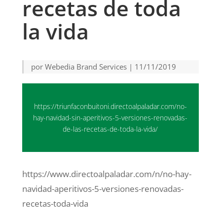
recetas de toda
la vida
por
Webedia Brand Services
|
11/11/2019
https://triunfaconbuitoni.directoalpaladar.com/no-
hay-navidad-sin-aperitivos-5-versiones-renovadas-
de-las-recetas-de-toda-la-vida/
https://www.directoalpaladar.com/n/no-hay-
navidad-aperitivos-5-versiones-renovadas-
recetas-toda-vida