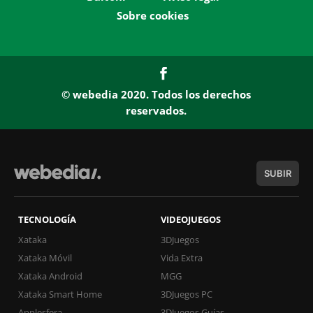
Sobre cookies
© webedia 2020. Todos los derechos
reservados.
SUBIR
TECNOLOGÍA
VIDEOJUEGOS
Xataka
3DJuegos
Xataka Móvil
Vida Extra
Xataka Android
MGG
Xataka Smart Home
3DJuegos PC
Applesfera
3DJuegos Guías