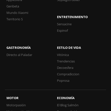
Genbeta
Mundo Xiaomi
ENTRETENIMIENTO
Territorio S
Sensacine
Espinof
GASTRONOMÍA
ESTILO DE VIDA
Directo al Paladar
Vitónica
Trendencias
Decoesfera
Compradiccion
Poprosa
MOTOR
ECONOMÍA
Motorpasión
El Blog Salmón